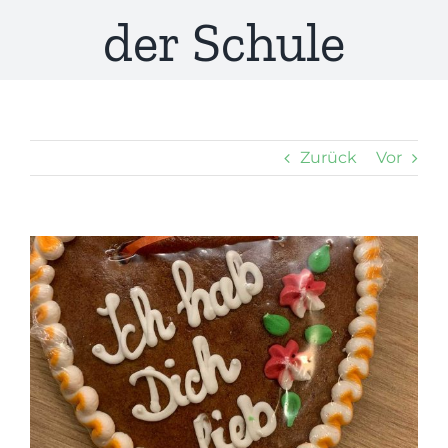
der Schule
Zurück
Vor
Zeige
grösseres
Bild