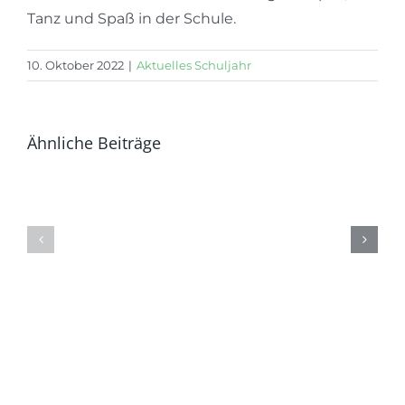
Tanz und Spaß in der Schule.
10. Oktober 2022
|
Aktuelles Schuljahr
Ähnliche Beiträge
Die
Die
vier
ganze
Jahre
GSG
geh’n
im
zuende….
Gärtnerp