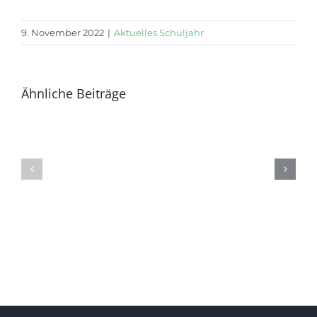
9. November 2022
|
Aktuelles Schuljahr
Ähnliche Beiträge
Die
Die
vier
ganze
Jahre
GSG
geh’n
im
zuende….
Gärtnerp