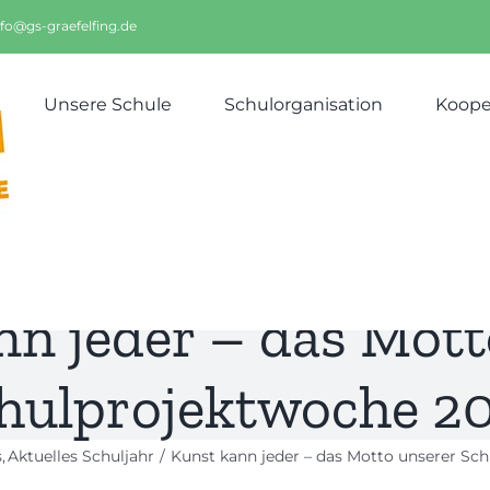
nfo@gs-graefelfing.de
Unsere Schule
Schulorganisation
Koope
nn jeder – das Mott
hulprojektwoche 2
s
Aktuelles Schuljahr
Kunst kann jeder – das Motto unserer Sc