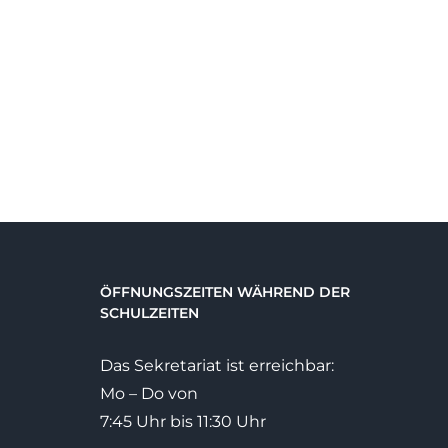
und
Action
den
–
re
unser
r!
1.
Ehrenamtsfest
2026
ÖFFNUNGSZEITEN WÄHREND DER
SCHULZEITEN
Das Sekretariat ist erreichbar:
Mo – Do von
7:45 Uhr bis 11:30 Uhr