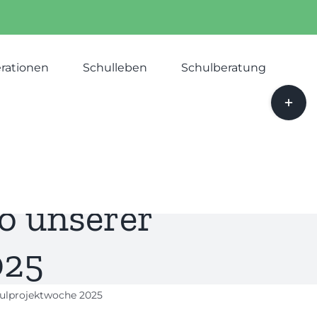
rationen
Schulleben
Schulberatung
Toggle
Sliding
Bar
Area
o unserer
025
hulprojektwoche 2025