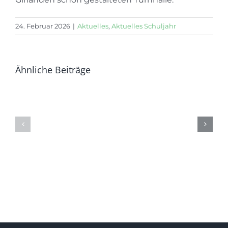
24. Februar 2026
|
Aktuelles
,
Aktuelles Schuljahr
Ähnliche Beiträge
Die
Die
vier
ganze
Jahre
GSG
geh’n
im
zuende….
Gärtnerp