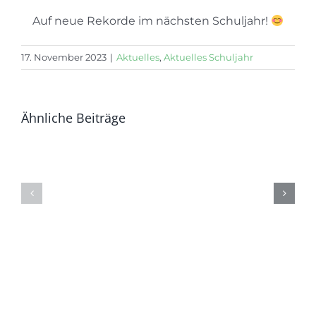
Auf neue Rekorde im nächsten Schuljahr!
17. November 2023
|
Aktuelles
,
Aktuelles Schuljahr
Ähnliche Beiträge
Die
Die
vier
ganze
Jahre
GSG
geh’n
im
zuende….
Gärtnerp